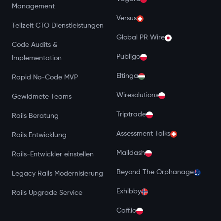
Management
Versus
Teilzeit CTO Dienstleistungen
Global PR Wire
Code Audits &
Publigo
Implementation
Eltinga
Rapid No-Code MVP
Wiresolutions
Gewidmete Teams
Triptrade
Rails Beratung
Assessment Talks
Rails Entwicklung
Maildash
Rails-Entwickler einstellen
Beyond The Orphanage
Legacy Rails Modernisierung
Exhibby
Rails Upgrade Service
Caff.io