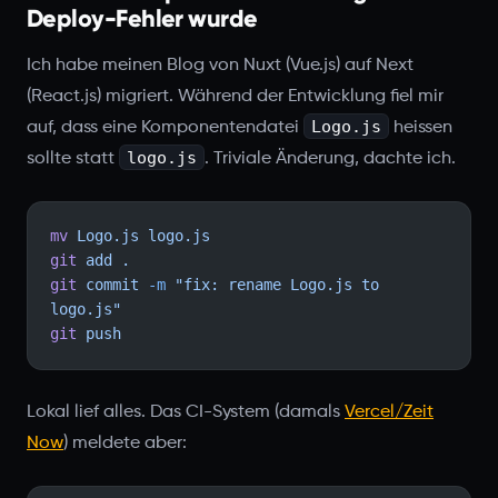
Deploy-Fehler wurde
Ich habe meinen Blog von Nuxt (Vue.js) auf Next
(React.js) migriert. Während der Entwicklung fiel mir
Logo.js
auf, dass eine Komponentendatei
heissen
logo.js
sollte statt
. Triviale Änderung, dachte ich.
mv
 Logo.js
 logo.js
git
 add
 .
git
 commit
 -m
 "fix: rename Logo.js to 
logo.js"
git
 push
Lokal lief alles. Das CI-System (damals
Vercel/Zeit
Now
) meldete aber: