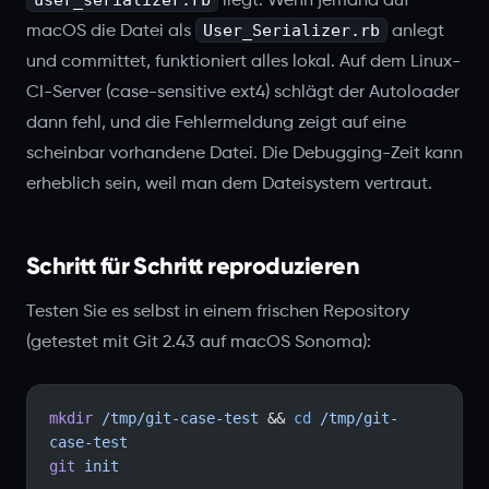
liegt. Wenn jemand auf
User_Serializer.rb
macOS die Datei als
anlegt
und committet, funktioniert alles lokal. Auf dem Linux-
CI-Server (case-sensitive ext4) schlägt der Autoloader
dann fehl, und die Fehlermeldung zeigt auf eine
scheinbar vorhandene Datei. Die Debugging-Zeit kann
erheblich sein, weil man dem Dateisystem vertraut.
Schritt für Schritt reproduzieren
Testen Sie es selbst in einem frischen Repository
(getestet mit Git 2.43 auf macOS Sonoma):
mkdir
 /tmp/git-case-test
 && 
cd
 /tmp/git-
case-test
git
 init