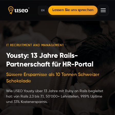
EN
Lassen Sie uns sprechen
Startseite
IT RECRUITMENT AND MANAGEMENT
Yousty: 13 Jahre Rails-
Fallstudien
Partnerschaft für HR-Portal
Yousty: 13 Jahre Rails-Partnerschaft für HR-Portal
Süssere Ersparnisse als 10 Tonnen Schweizer
Schokolade
Wie USEO Yousty über 13 Jahre mit Ruby on Rails begleitet
hat: von Rails 2.3 bis 7.1, 50'000+ Lehrstellen, 99.9% Uptime
und 33% Kostenersparnis.