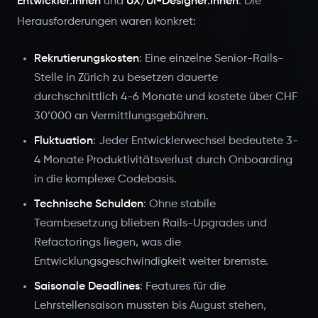
Entwickler:innen
und
UX/UI-Designer:innen
. Die
Herausforderungen waren konkret:
Rekrutierungskosten
: Eine einzelne Senior-Rails-
Stelle in Zürich zu besetzen dauerte
durchschnittlich 4-6 Monate und kostete über CHF
30’000 an Vermittlungsgebühren.
Fluktuation
: Jeder Entwicklerwechsel bedeutete 3-
4 Monate Produktivitätsverlust durch Onboarding
in die komplexe Codebasis.
Technische Schulden
: Ohne stabile
Teambesetzung blieben Rails-Upgrades und
Refactorings liegen, was die
Entwicklungsgeschwindigkeit weiter bremste.
Saisonale Deadlines
: Features für die
Lehrstellensaison mussten bis August stehen,