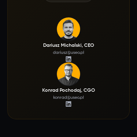
Dariusz Michalski, CEO
dariusz@useo.pl
Konrad Pochodaj, CGO
konrad@useo.pl