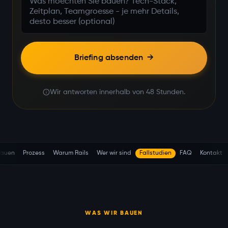
Briefing absenden
→
Wir antworten innerhalb von 48 Stunden.
bauen
Prozess
Warum Rails
Wer wir sind
Fallstudien
FAQ
Kontakt
WAS WIR BAUEN