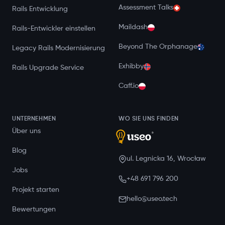
Assessment Talks
Rails Entwicklung
Maildash
Rails-Entwickler einstellen
Beyond The Orphanage
Legacy Rails Modernisierung
Exhibby
Rails Upgrade Service
Caff.io
UNTERNEHMEN
WO SIE UNS FINDEN
Über uns
Blog
ul. Legnicka 16, Wrocław
Jobs
+48 691 796 200
Projekt starten
hello@useo.tech
Bewertungen