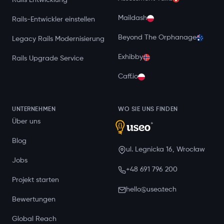
Rails Entwicklung
Maildash
Rails-Entwickler einstellen
Beyond The Orphanage
Legacy Rails Modernisierung
Exhibby
Rails Upgrade Service
Caff.io
UNTERNEHMEN
WO SIE UNS FINDEN
Über uns
Blog
ul. Legnicka 16, Wrocław
Jobs
+48 691 796 200
Projekt starten
hello@useo.tech
Bewertungen
Global Reach