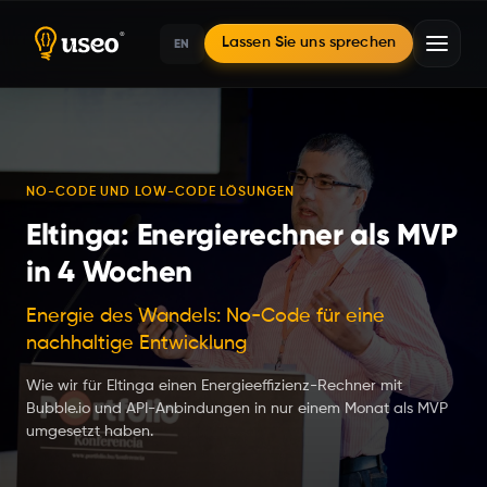
EN
Lassen Sie uns sprechen
Startseite
NO-CODE UND LOW-CODE LÖSUNGEN
Eltinga: Energierechner als MVP
Fallstudien
in 4 Wochen
Eltinga: Energierechner als MVP in 4 Wochen
Energie des Wandels: No-Code für eine
nachhaltige Entwicklung
Wie wir für Eltinga einen Energieeffizienz-Rechner mit
Bubble.io und API-Anbindungen in nur einem Monat als MVP
umgesetzt haben.