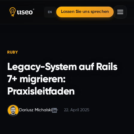
EN
Lassen Sie uns sprechen
Startseite
RUBY
Legacy-System auf Rails
Ruby Tech
7+ migrieren:
Legacy-System auf Rails 7+ migrieren: Praxisleitfaden
Praxisleitfaden
Dariusz Michalski
22. April 2025