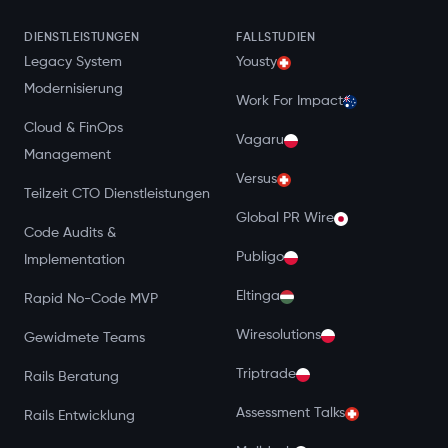
DIENSTLEISTUNGEN
FALLSTUDIEN
Legacy System
Yousty
Modernisierung
Work For Impact
Cloud & FinOps
Vagaru
Management
Versus
Teilzeit CTO Dienstleistungen
Global PR Wire
Code Audits &
Publigo
Implementation
Eltinga
Rapid No-Code MVP
Wiresolutions
Gewidmete Teams
Triptrade
Rails Beratung
Assessment Talks
Rails Entwicklung