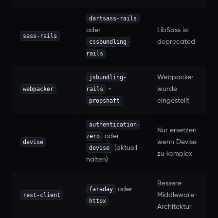
dartsass-rails
oder
LibSass ist
sass-rails
cssbundling-
deprecated
rails
jsbundling-
Webpacker
webpacker
rails
+
wurde
propshaft
eingestellt
authentication-
Nur ersetzen
zero
oder
devise
wenn Devise
devise
(aktuell
zu komplex
halten)
Bessere
faraday
oder
rest-client
Middleware-
httpx
Architektur