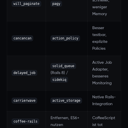
schneller,
will_paginate
pagy
weniger
Memory
Besser
testbar,
cancancan
action_policy
explizite
Policies
Active Job
solid_queue
Adapter,
delayed_job
(Rails 8) /
besseres
sidekiq
Monitoring
Native Rails-
carrierwave
active_storage
Integration
Entfernen, ES6+
CoffeeScript
coffee-rails
nutzen
ist tot