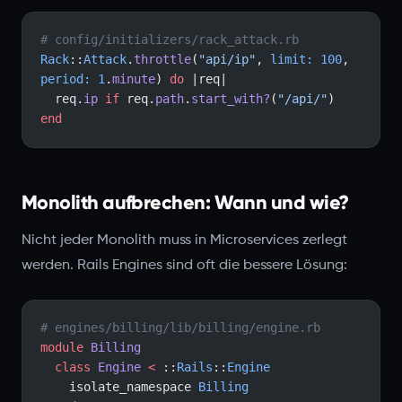
# config/initializers/rack_attack.rb
Rack
::
Attack
.
throttle
(
"api/ip"
, 
limit:
 100
, 
period:
 1
.
minute
) 
do
 |req|
  req.
ip
 if
 req.
path
.
start_with?
(
"/api/"
)
end
Monolith aufbrechen: Wann und wie?
Nicht jeder Monolith muss in Microservices zerlegt
werden. Rails Engines sind oft die bessere Lösung:
# engines/billing/lib/billing/engine.rb
module
 Billing
  class
 Engine
 <
 ::
Rails
::
Engine
    isolate_namespace 
Billing