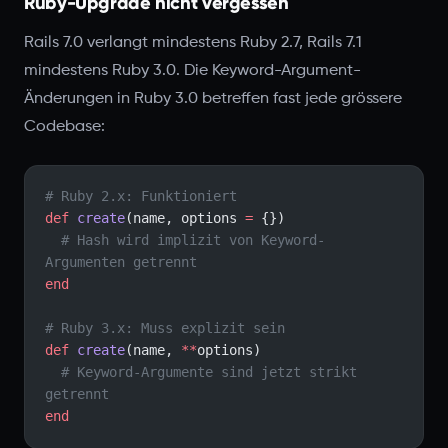
Ruby-Upgrade nicht vergessen
Rails 7.0 verlangt mindestens Ruby 2.7, Rails 7.1
mindestens Ruby 3.0. Die Keyword-Argument-
Änderungen in Ruby 3.0 betreffen fast jede grössere
Codebase:
# Ruby 2.x: Funktioniert
def
 create
(name, options 
=
 {})
  # Hash wird implizit von Keyword-
Argumenten getrennt
end
# Ruby 3.x: Muss explizit sein
def
 create
(name, 
**
options)
  # Keyword-Argumente sind jetzt strikt 
getrennt
end