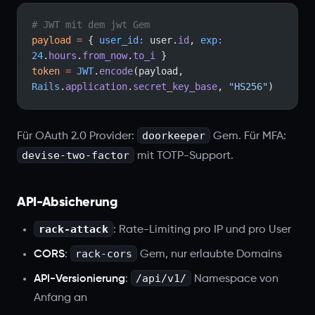
# JWT mit dem jwt Gem
payload
 =
 { 
user_id:
 user.
id
, 
exp:
24
.
hours
.
from_now
.
to_i
 }
token
 =
 JWT
.
encode
(payload, 
Rails
.
application
.
secret_key_base
, 
"HS256"
)
doorkeeper
Für OAuth 2.0 Provider:
Gem. Für MFA:
devise-two-factor
mit TOTP-Support.
API-Absicherung
rack-attack
: Rate-Limiting pro IP und pro User
rack-cors
CORS
:
Gem, nur erlaubte Domains
/api/v1/
API-Versionierung
:
Namespace von
Anfang an