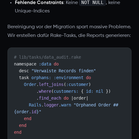
NOT NULL
Fehlende Constraints
: Keine
, keine
Unique-Indices
Bereinigung vor der Migration spart massive Probleme.
Wir erstellen dafür Rake-Tasks, die Reports generieren:
# lib/tasks/data_audit.rake
namespace 
:data
 do
  desc 
"Verwaiste Records finden"
  task 
orphans:
 :environment
 do
    Order
.
left_joins
(
:customer
)
         .
where
(
customers:
 { 
id:
 nil
 })
         .
find_each
 do
 |order|
      Rails
.
logger
.
warn
 "Orphaned Order #
#
{order.
id
}
"
    end
  end
end