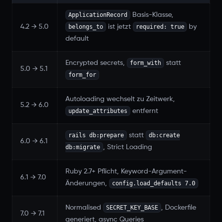
ApplicationRecord
Basis-Klasse,
belongs_to
required: true
4.2 → 5.0
ist jetzt
by
default
form_with
Encrypted secrets,
statt
5.0 → 5.1
form_for
Autoloading wechselt zu Zeitwerk,
5.2 → 6.0
update_attributes
entfernt
rails db:prepare
db:create
statt
6.0 → 6.1
db:migrate
, Strict Loading
Ruby 2.7+ Pflicht, Keyword-Argument-
6.1 → 7.0
config.load_defaults 7.0
Änderungen,
SECRET_KEY_BASE
Normalised
, Dockerfile
7.0 → 7.1
generiert, async Queries